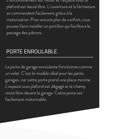
L’encombrement est réduit et l’espace sous le
plafond est laissé libre. L’ouverture et la fermeture
se commandent facilement grâce à la
motorisation. Pour encore plus de confort, vous
pouvez faire installer un portillon qui facilitera le
passage des piétons.
PORTE ENROULABLE
La porte de garage enroulante fonctionne comme
un volet. C’est le modèle idéal pour les petits
garages, car cette porte prend une place minime.
L’espace sous plafond est dégagé et le champ
reste libre devant le garage. Cette porte est
facilement motorisable.