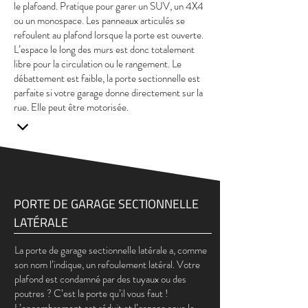
le plafoand. Pratique pour garer un SUV, un 4X4
ou un monospace. Les panneaux articulés se
refoulent au plafond lorsque la porte est ouverte.
L’espace le long des murs est donc totalement
libre pour la circulation ou le rangement. Le
débattement est faible, la porte sectionnelle est
parfaite si votre garage donne directement sur la
rue. Elle peut être motorisée.
PORTE DE GARAGE SECTIONNELLE
LATÉRALE
La porte de garage sectionnelle latérale a, comme
son nom l’indique, un refoulement latéral. Votre
plafond est condamné par des tuyaux ou des
poutres ? C’est la porte qu’il vous faut !