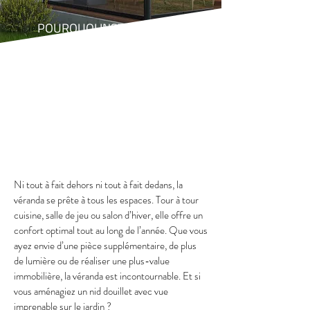
POURQUOI INSTALLER UNE
VÉRANDA ?
Envie d’une jolie
véranda
pour faire le plein
de lumière et agrandir votre espace ? JLT
Châssis à Rebecq installe votre véranda.
Ni tout à fait dehors ni tout à fait dedans, la
véranda se prête à tous les espaces. Tour à tour
cuisine, salle de jeu ou salon d’hiver, elle offre un
confort optimal tout au long de l’année. Que vous
ayez envie d’une pièce supplémentaire, de plus
de lumière ou de réaliser une plus-value
immobilière, la véranda est incontournable. Et si
vous aménagiez un nid douillet avec vue
imprenable sur le jardin ?