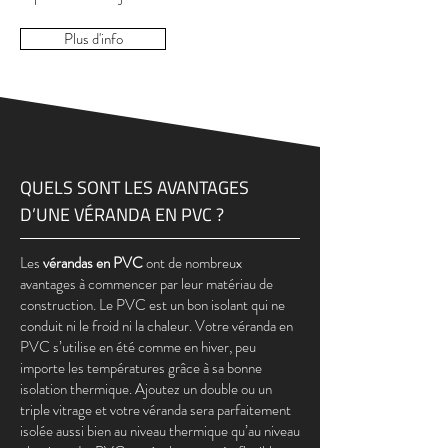
Plus d'info
QUELS SONT LES AVANTAGES
D’UNE VÉRANDA EN PVC ?
Les
vérandas en PVC
ont de nombreux
avantages à commencer par leur matériau de
construction. Le PVC est un bon isolant qui ne
conduit ni le froid ni la chaleur. Votre véranda en
PVC s’utilise en été comme en hiver, peu
importe les températures grâce à sa bonne
isolation thermique. Ajoutez un double ou un
triple vitrage et votre véranda sera parfaitement
isolée aussi bien au niveau thermique qu’au niveau